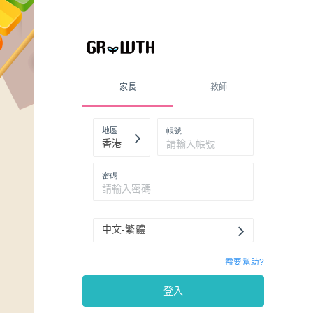
家長
教師
帳號
地區
香港
密碼
中文-繁體
需要幫助?
登入